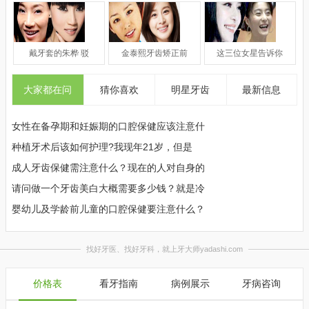
戴牙套的朱桦 驳
金泰熙牙齿矫正前
这三位女星告诉你
大家都在问
猜你喜欢
明星牙齿
最新信息
女性在备孕期和妊娠期的口腔保健应该注意什
宝
种植牙术后该如何护理?我现年21岁，但是
口
成人牙齿保健需注意什么？现在的人对自身的
老
请问做一个牙齿美白大概需要多少钱？就是冷
儿
婴幼儿及学龄前儿童的口腔保健要注意什么？
婴
价格表
看牙指南
病例展示
牙病咨询