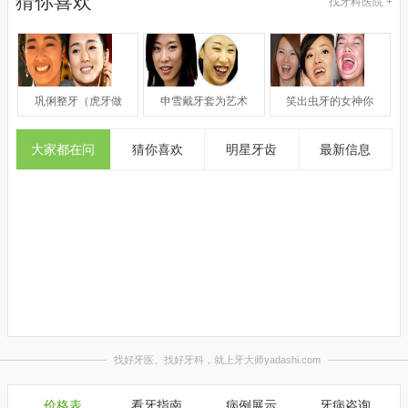
猜你喜欢
找牙科医院 +
巩俐整牙（虎牙做
申雪戴牙套为艺术
笑出虫牙的女神你
大家都在问
猜你喜欢
明星牙齿
最新信息
价格表
看牙指南
病例展示
牙病咨询