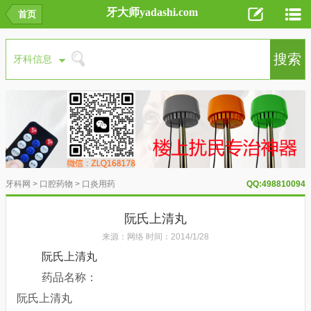
牙大师yadashi.com
首页
牙科网
>
口腔药物
>
口炎用药
QQ:498810094
阮氏上清丸
来源：网络 时间：2014/1/28
阮氏上清丸
药品名称：
阮氏上清丸