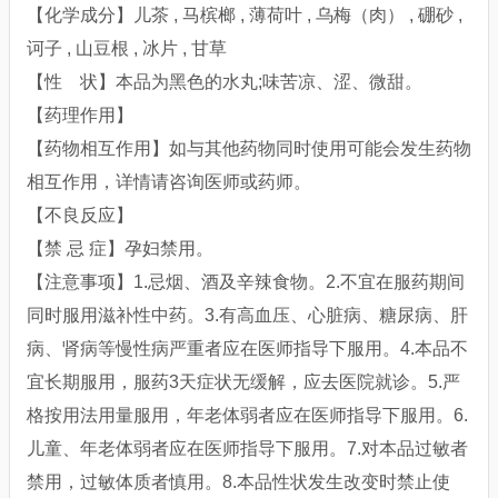
【化学成分】儿茶 , 马槟榔 , 薄荷叶 , 乌梅（肉） , 硼砂 ,
诃子 , 山豆根 , 冰片 , 甘草
【性 状】本品为黑色的水丸;味苦凉、涩、微甜。
【药理作用】
【药物相互作用】如与其他药物同时使用可能会发生药物
相互作用，详情请咨询医师或药师。
【不良反应】
【禁 忌 症】孕妇禁用。
【注意事项】1.忌烟、酒及辛辣食物。2.不宜在服药期间
同时服用滋补性中药。3.有高血压、心脏病、糖尿病、肝
病、肾病等慢性病严重者应在医师指导下服用。4.本品不
宜长期服用，服药3天症状无缓解，应去医院就诊。5.严
格按用法用量服用，年老体弱者应在医师指导下服用。6.
儿童、年老体弱者应在医师指导下服用。7.对本品过敏者
禁用，过敏体质者慎用。8.本品性状发生改变时禁止使