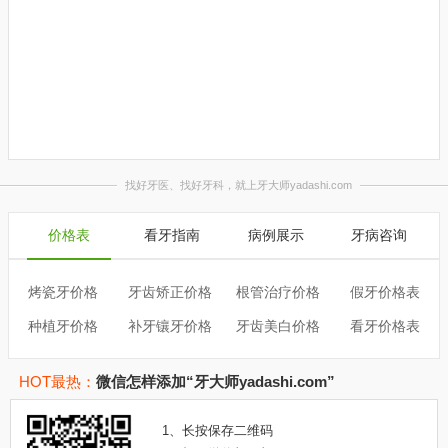
隐
青
价格表
看牙指南
病例展示
牙病咨询
烤瓷牙价格
牙齿矫正价格
根管治疗价格
假牙价格表
种植牙价格
补牙镶牙价格
牙齿美白价格
看牙价格表
HOT最热：
微信怎样添加“牙大师yadashi.com”
1、
长按保存二维码