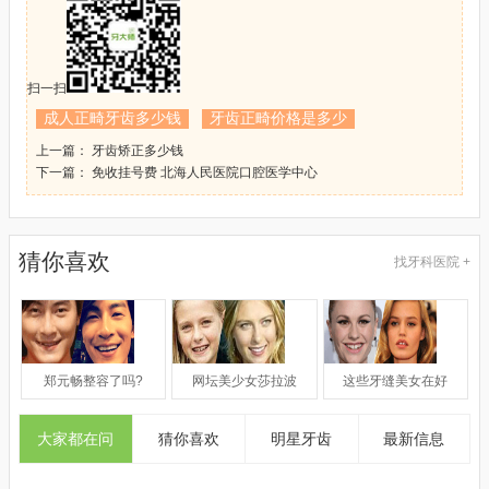
扫一扫
成人正畸牙齿多少钱
牙齿正畸价格是多少
上一篇： 牙齿矫正多少钱
下一篇： 免收挂号费 北海人民医院口腔医学中心
猜你喜欢
找牙科医院 +
郑元畅整容了吗?
网坛美少女莎拉波
这些牙缝美女在好
大家都在问
猜你喜欢
明星牙齿
最新信息