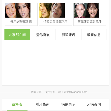
箍牙妹谢安琪 摇
情歌天后江美琪牙
唐嫣牙齿原是龅牙
大家都在问
猜你喜欢
明星牙齿
最新信息
价格表
看牙指南
病例展示
牙病咨询