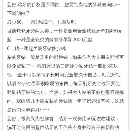
您好 鑲牙的价格是不同的，您要到当地的牙科去询问一
下就明白了
最少50、一般得镶2个。几百块吧
目前
烤瓷牙
分两大类，一种是金属合金烤瓷牙单颗450元
起，一种是全瓷类的烤瓷牙单颗2000元起
6，粘一颗超声波牙钻多少钱
粘的牙钻一般是美甲的那种钻，如果你有大夫朋友那就可
以免费粘了~~ 我们这里的口腔诊所粘牙钻一般是 80块
钱， 至于可以坚持多长时间完全取决于自己，粘完牙钻
以后24小时尽量别吃硬的东西，每天刷牙的时候不要使
劲刷粘牙钻的地方。当然，如果大夫粘的不好也很容易掉
的。我给我几个朋友粘的牙钻快一年了都还没有掉，这就
是她们保养得好~~~~
您好，很高兴为您解答，洁牙一次费用60元左右建议：
洗牙
时使用的超声洁牙的工作头本身并没有任何切削功