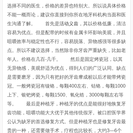
选择不同的医生，价格的差异也特别大。所以说具体价格
不能一概而论，建议你直接到你所在地牙科机构当面和医
生沟通了解。 首先是
活动义齿
，其以价格低廉，清洁
容易为优点。但是配带的时候有金属卡环影响美观，并且
咀嚼效率与稳定性也不行，容易脱落、异物感强等很多缺
点。所以不建议选择，当然除非你牙齿严重缺失，比如老
年人。价格在几百-几千。 然后是固定烤瓷冠，以其
无异物感，美观舒适为优点，得到人们的广泛认同。缺点
是需要磨牙，因为只有把好的牙齿摩成桩以后才能带烤瓷
冠。一般烤瓷冠有镍铬，每颗400左右、钴铬，每颗1000
上下、银钯烤瓷，每颗1500、氧化锆，3000每颗左右等
等。 最后是种植牙，种植牙的优点是能很好地恢复牙
齿功能，咀嚼功能大大优于其他传统假牙。被口腔医学界
公认为缺牙的首选修复方式。但是种植牙也是修复牙齿最
贵的一种，还需要做手术，疗程也比较长，大约3—6个