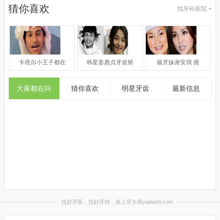
猜你喜欢
找牙科医院 +
卡塔尔小王子都在
韩星姜惠贞牙齿矫
箍牙妹谢安琪 摇
大家都在问
猜你喜欢
明星牙齿
最新信息
口
【
2
2
【