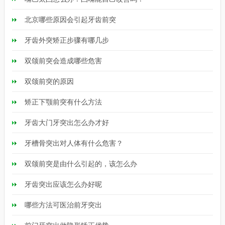
北京哪些原因会引起牙齿前突
牙齿外突矫正步骤有哪几步
双颌前突会造成哪些危害
双颌前突的原因
矫正下颚前突有什么方法
牙齿大门牙突出怎么办才好
牙槽骨突出对人体有什么危害？
双颌前突是由什么引起的，该怎么办
牙齿突出应该怎么办好呢
哪些方法可医治前牙突出