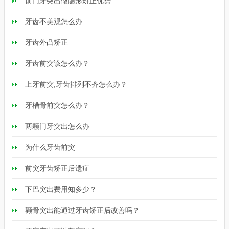
前门牙突出做隐形矫正优势
牙齿不美观怎么办
牙齿外凸矫正
牙齿前突该怎么办？
上牙前突,牙齿排列不齐怎么办？
牙槽骨前突怎么办？
两颗门牙突出怎么办
为什么牙齿前突
前突牙齿矫正后遗症
下巴突出费用知多少？
颧骨突出能通过牙齿矫正后改善吗？