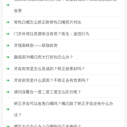
改善
骨性凸嘴怎么矫正附骨性凸嘴照片对比
门牙外突往里摁有没有用？医生：迷惑行为
牙颌面畸形——双颌前突
颜值因为嘴凸而大打折扣怎么办？
牙齿前突是怎么造成的？矫正效果好吗？
牙齿前突是什么原因？不矫正会有危害吗？
请问深覆合一度二度三度怎么区分呢？
矫正牙齿可以改善凸嘴吗？嘴凸除了矫正牙齿还有什么办
法？
嘴巴太凸怎么办？凸嘴能自己改善吗？